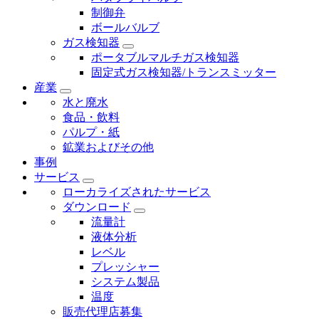
制御弁
ボールバルブ
ガス検知器
ポータブルマルチガス検知器
固定式ガス検知器/トランスミッター
産業
水と廃水
食品・飲料
パルプ・紙
鉱業およびその他
事例
サービス
ローカライズされたサービス
ダウンロード
流量計
液体分析
レベル
プレッシャー
システム製品
温度
販売代理店募集