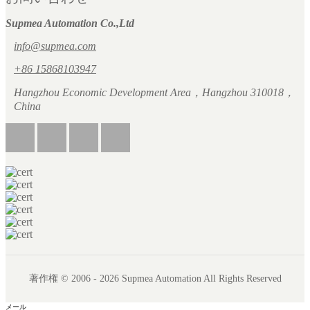
Supmea Automation Co.,Ltd
info@supmea.com
+86 15868103947
Hangzhou Economic Development Area，Hangzhou 310018，
China
著作権 © 2006 - 2026 Supmea Automation All Rights Reserved
メール