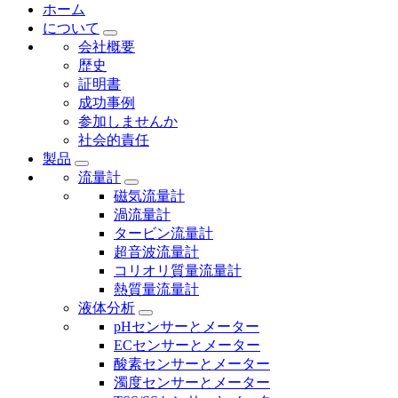
ホーム
について
会社概要
歴史
証明書
成功事例
参加しませんか
社会的責任
製品
流量計
磁気流量計
渦流量計
タービン流量計
超音波流量計
コリオリ質量流量計
熱質量流量計
液体分析
pHセンサーとメーター
ECセンサーとメーター
酸素センサーとメーター
濁度センサーとメーター